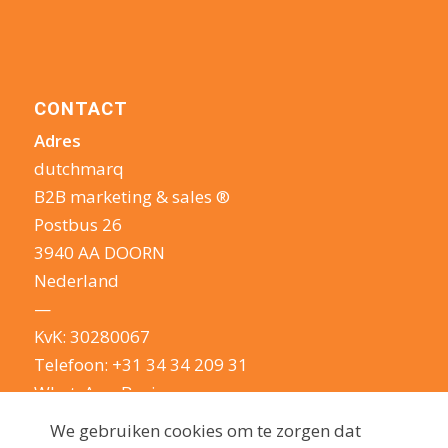
CONTACT
Adres
dutchmarq
B2B marketing & sales ®
Postbus 26
3940 AA DOORN
Nederland
—
KvK: 30280067
Telefoon:
+31 34 34 209 31
WhatsApp Business
E-mail:
info@dutchmarq.nl
We gebruiken cookies om te zorgen dat