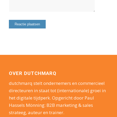
OVER DUTCHMARQ
dutchmarq stelt ondernemers en commercieel
directeuren in staat tot (internationale) groei in
het digitale tijdperk. Opgericht door Paul
Hassels Mönning: B2B marketing & sales
strateeg, auteur en trainer.