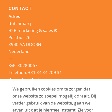
CONTACT
Adres
dutchmarq
B2B marketing & sales ®
Postbus 26
3940 AA DOORN
Nederland
—
KvK: 30280067
Telefoon:
+31 34 34 209 31
WhatsApp Business
E-mail:
info@dutchmarq.nl
We gebruiken cookies om te zorgen dat
—
onze website zo soepel mogelijk draait. Bij
We houden van een geintje. Maar nemen je
verder gebruik van de website, gaan we
privacy erg serieus: lees hier onze
ervan uit dat je hiermee instemt. Zie voor