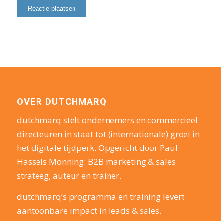
OVER DUTCHMARQ
dutchmarq stelt ondernemers en commercieel
directeuren in staat tot (internationale) groei in
het digitale tijdperk. Opgericht door Paul
Hassels Mönning: B2B marketing & sales
strateeg, auteur en trainer.
dutchmarq’s programma en training levert
aantoonbare impact in leads & sales.