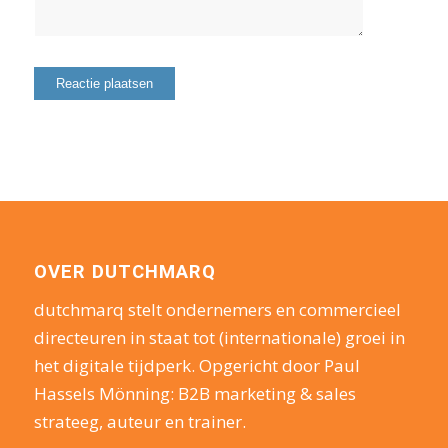
OVER DUTCHMARQ
dutchmarq stelt ondernemers en commercieel
directeuren in staat tot (internationale) groei in
het digitale tijdperk. Opgericht door Paul
Hassels Mönning: B2B marketing & sales
strateeg, auteur en trainer.