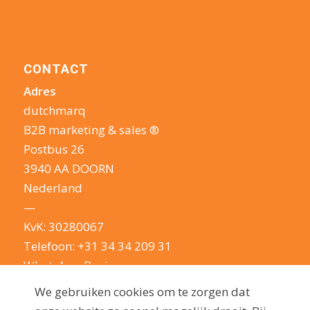
CONTACT
Adres
dutchmarq
B2B marketing & sales ®
Postbus 26
3940 AA DOORN
Nederland
—
KvK: 30280067
Telefoon:
+31 34 34 209 31
WhatsApp Business
E-mail:
info@dutchmarq.nl
We gebruiken cookies om te zorgen dat
—