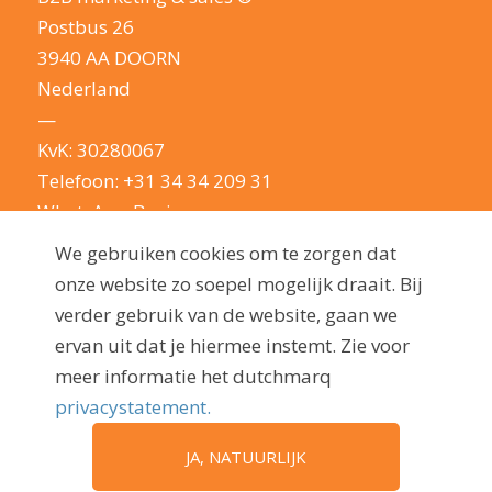
Postbus 26
3940 AA DOORN
Nederland
—
KvK: 30280067
Telefoon:
+31 34 34 209 31
WhatsApp Business
E-mail:
info@dutchmarq.nl
We gebruiken cookies om te zorgen dat
—
onze website zo soepel mogelijk draait. Bij
We houden van een geintje. Maar nemen je
verder gebruik van de website, gaan we
privacy erg serieus: lees hier onze
ervan uit dat je hiermee instemt. Zie voor
privacyverklaring
meer informatie het dutchmarq
privacystatement.
JA, NATUURLIJK