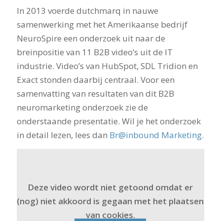
In 2013 voerde dutchmarq in nauwe
samenwerking met het Amerikaanse bedrijf
NeuroSpire een onderzoek uit naar de
breinpositie van 11 B2B video’s uit de IT
industrie. Video’s van HubSpot, SDL Tridion en
Exact stonden daarbij centraal. Voor een
samenvatting van resultaten van dit B2B
neuromarketing onderzoek zie de
onderstaande presentatie. Wil je het onderzoek
in detail lezen, lees dan
Br@inbound Marketing
.
Neuromarketing b2b online video survey
sneak preview
from
DutchmarQ
Deze video wordt niet getoond omdat er
(nog) niet akkoord is gegaan met het plaatsen
van cookies.