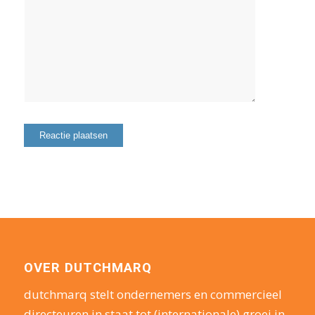
OVER DUTCHMARQ
dutchmarq stelt ondernemers en commercieel
directeuren in staat tot (internationale) groei in