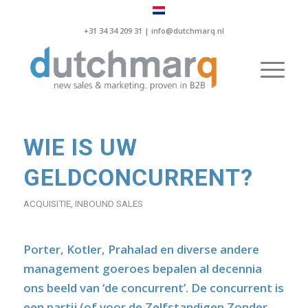
+31 34 34 209 31 |
info@dutchmarq.nl
WIE IS UW
GELDCONCURRENT?
ACQUISITIE
,
INBOUND SALES
Porter, Kotler, Prahalad en diverse andere
management goeroes bepalen al decennia
ons beeld van ‘de concurrent’. De concurrent is
een partij (of voor de Zelfstandigen Zonder