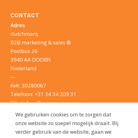
CONTACT
Adres
dutchmarq
B2B marketing & sales ®
Postbus 26
3940 AA DOORN
Nederland
—
KvK: 30280067
Telefoon:
+31 34 34 209 31
WhatsApp Business
E-mail:
info@dutchmarq.nl
We gebruiken cookies om te zorgen dat
—
onze website zo soepel mogelijk draait. Bij
We houden van een geintje. Maar nemen je
verder gebruik van de website, gaan we
privacy erg serieus: lees hier onze