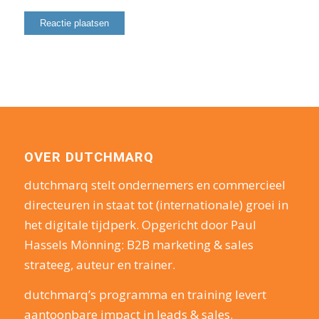
OVER DUTCHMARQ
dutchmarq stelt ondernemers en commercieel
directeuren in staat tot (internationale) groei in
het digitale tijdperk. Opgericht door Paul
Hassels Mönning: B2B marketing & sales
strateeg, auteur en trainer.
dutchmarq’s programma en training levert
aantoonbare impact in leads & sales.