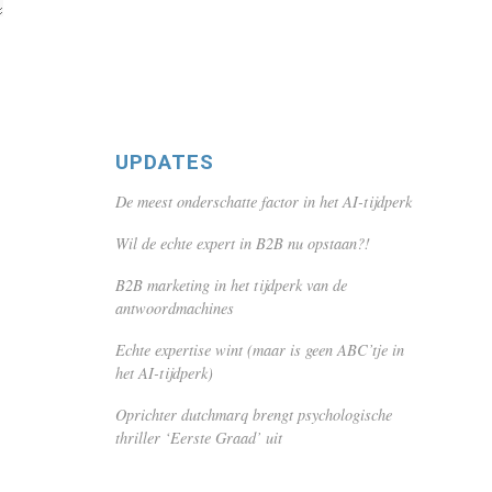
UPDATES
De meest onderschatte factor in het AI-tijdperk
Wil de echte expert in B2B nu opstaan?!
B2B marketing in het tijdperk van de
antwoordmachines
Echte expertise wint (maar is geen ABC’tje in
het AI-tijdperk)
Oprichter dutchmarq brengt psychologische
thriller ‘Eerste Graad’ uit