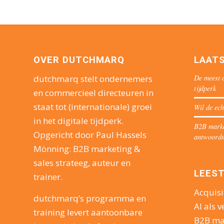
OVER DUTCHMARQ
LAAT
De meest o
dutchmarq stelt ondernemers
tijdperk
en commercieel directeuren in
staat tot (internationale) groei
Wil de ech
in het digitale tijdperk.
B2B market
Opgericht door Paul Hassels
antwoord
Mönning: B2B marketing &
sales strateeg, auteur en
LEEST
trainer.
Acquisi
dutchmarq’s programma en
AI als v
training levert aantoonbare
B2B ma