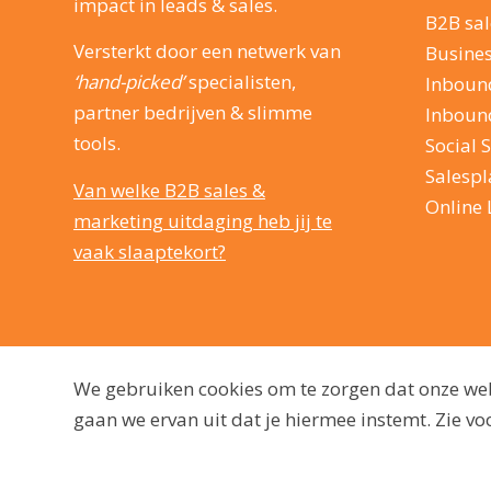
impact in leads & sales.
B2B sal
Versterkt door een netwerk van
Busine
‘hand-picked’
specialisten,
Inboun
partner bedrijven & slimme
Inboun
tools.
Social S
Salesp
Van welke B2B sales &
Online 
marketing uitdaging heb jij te
vaak slaaptekort?
We gebruiken cookies om te zorgen dat onze webs
gaan we ervan uit dat je hiermee instemt. Zie 
© 2009 - 2026, dutchmarq |
Duurzaam ontwikkeld door Go2People