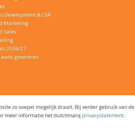
es
ss Development & CSR
d Marketing
d Sales
elling
lan 2026/27
Leads genereren
ite zo soepel mogelijk draait. Bij verder gebruik van de
voor meer informatie het dutchmarq
privacystatement.