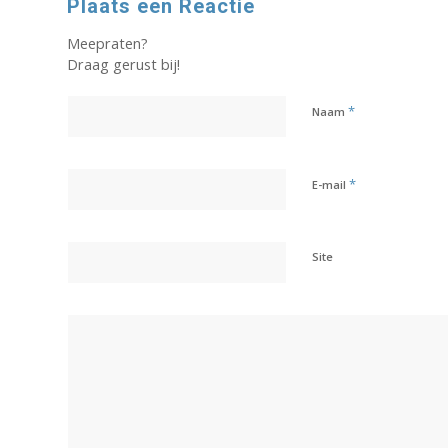
Plaats een Reactie
Meepraten?
Draag gerust bij!
*
Naam
*
E-mail
Site