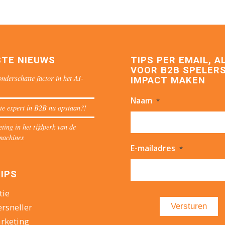
STE NIEUWS
TIPS PER EMAIL, A
VOOR B2B SPELERS
nderschatte factor in het AI-
IMPACT MAKEN
Naam
*
te expert in B2B nu opstaan?!
ing in het tijdperk van de
machines
E-mailadres
*
IPS
tie
ersneller
rketing